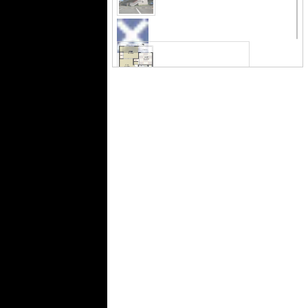
集開始です！
間取り
大幅リフォーム実
施済み！
居間・リビング
フローリング
キッチン
和室
シ
モ
ス
ダ
テムキッチン
ン和室