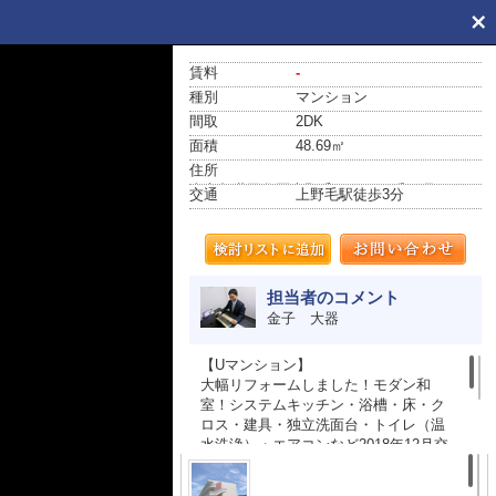
賃料
-
種別
マンション
間取
2DK
面積
48.69㎡
住所
東京都世田谷区上野毛１丁目16番17号
交通
上野毛駅
徒歩3分
担当者のコメント
金子 大器
【Uマンション】
大幅リフォームしました！モダン和
室！システムキッチン・浴槽・床・ク
ロス・建具・独立洗面台・トイレ（温
水洗浄）・エアコンなど2018年12月交
換済み！東急大井町線「上野毛駅」よ
り徒歩3分の好立地！人気物件、遂に募