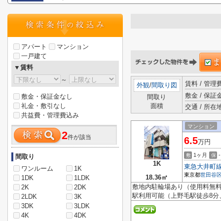
アパート
マンション
一戸建て
▼賃料
～
賃料 / 管
外観
/
間取り図
敷金 / 保証金
敷金・保証金なし
間取り
礼金・敷引なし
面積
交通 / 所在
共益費・管理費込み
マンション
2
件が該当
6.5
万円
1ヶ月
-
敷
保
間取り
1K
東急大井町
ワンルーム
1K
東京都
世田谷
18.36㎡
1DK
1LDK
敷地内駐輪場あり（使用料無料
2K
2DK
駅利用可能（上野毛駅徒歩8分
2LDK
3K
3DK
3LDK
4K
4DK