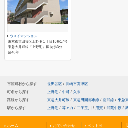
ウスイマンション
東京都世田谷区上野毛１丁目16番17号
東急大井町線「上野毛」駅 徒歩3分
築46年
市区町村から探す
世田谷区
/
川崎市高津区
町名から探す
上野毛
/
中町
/
久末
路線から探す
東急大井町線
/
東急田園都市線
/
南武線
/
東急
駅から探す
上野毛
/
等々力
/
二子玉川
/
用賀
/
武蔵中原
/
ホーム
お問い合わせ
ペット可