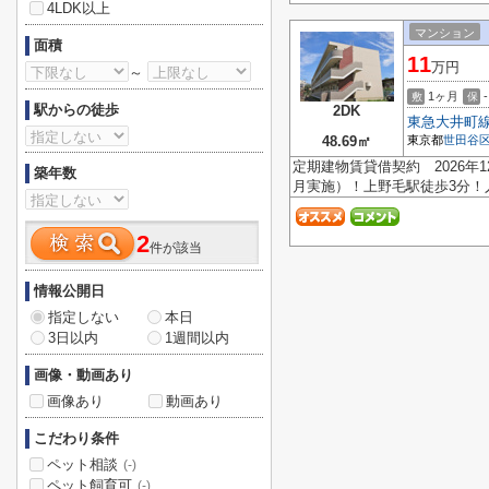
4LDK以上
マンション
面積
11
万円
～
1ヶ月
-
敷
保
駅からの徒歩
2DK
東急大井町
48.69㎡
東京都
世田谷
定期建物賃貸借契約 2026年
築年数
月実施）！上野毛駅徒歩3分！
2
件が該当
情報公開日
指定しない
本日
3日以内
1週間以内
画像・動画あり
画像あり
動画あり
こだわり条件
ペット相談
(-)
ペット飼育可
(-)