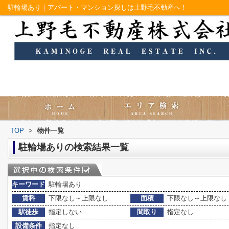
駐輪場あり｜アパート・マンション探しは上野毛不動産へ！
TOP
>
物件一覧
駐輪場ありの検索結果一覧
キーワード
駐輪場あり
賃料
下限なし～上限なし
面積
下限なし～上限なし
駅徒歩
指定しない
間取り
指定なし
設備条件
指定なし