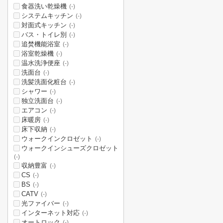
食器洗い乾燥機
(-)
システムキッチン
(-)
対面式キッチン
(-)
バス・トイレ別
(-)
追焚機能浴室
(-)
浴室乾燥機
(-)
温水洗浄便座
(-)
洗面台
(-)
洗髪洗面化粧台
(-)
シャワー
(-)
独立洗面台
(-)
エアコン
(-)
床暖房
(-)
床下収納
(-)
ウォークインクロゼット
(-)
ウォークインシューズクロゼット
(-)
収納豊富
(-)
CS
(-)
BS
(-)
CATV
(-)
光ファイバー
(-)
インターネット対応
(-)
オートロック
(-)