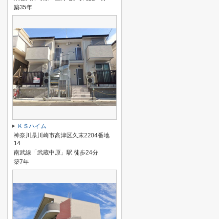
築35年
ＫＳハイム
神奈川県川崎市高津区久末2204番地
14
南武線「武蔵中原」駅 徒歩24分
築7年