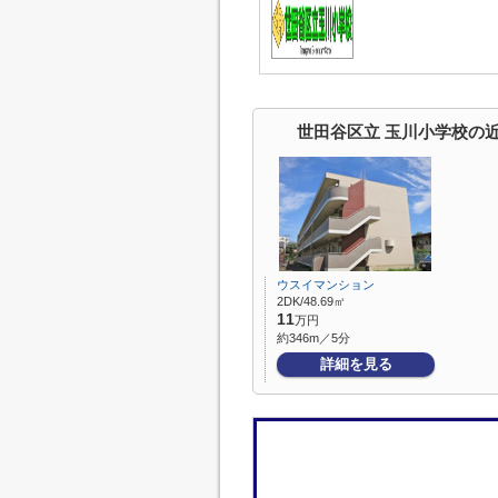
世田谷区立 玉川小学校の
ウスイマンション
2DK/48.69㎡
11
万円
約346m／5分
詳細を見る