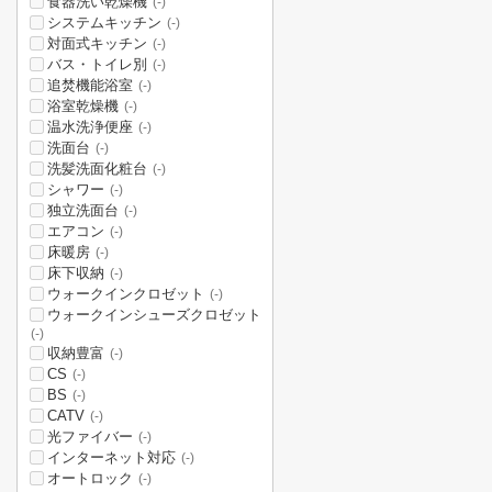
食器洗い乾燥機
(-)
システムキッチン
(-)
対面式キッチン
(-)
バス・トイレ別
(-)
追焚機能浴室
(-)
浴室乾燥機
(-)
温水洗浄便座
(-)
洗面台
(-)
洗髪洗面化粧台
(-)
シャワー
(-)
独立洗面台
(-)
エアコン
(-)
床暖房
(-)
床下収納
(-)
ウォークインクロゼット
(-)
ウォークインシューズクロゼット
(-)
収納豊富
(-)
CS
(-)
BS
(-)
CATV
(-)
光ファイバー
(-)
インターネット対応
(-)
オートロック
(-)