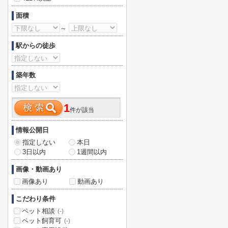
面積
～
駅からの徒歩
築年数
1
件が該当
情報公開日
指定しない
本日
3日以内
1週間以内
画像・動画あり
画像あり
動画あり
こだわり条件
ペット相談
(-)
ペット飼育可
(-)