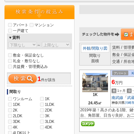
アパート
マンション
一戸建て
▼賃料
～
賃料 / 管
外観
/
間取り図
敷金 / 保証金
敷金・保証金なし
間取り
礼金・敷引なし
面積
交通 / 所在
共益費・管理費込み
アパート
1
件が該当
6
万円
1ヶ月
-
敷
保
間取り
1K
南武線
「
武
ワンルーム
1K
24.45㎡
神奈川県
川崎
1DK
1LDK
2019年築！高さのある1階
2K
2DK
台、角部屋、日当り良好、お
2LDK
3K
3DK
3LDK
4K
4DK
4LDK以上