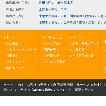
市区町村から探す
世田谷区
/
川崎市高津区
町名から探す
上野毛
/
中町
/
久末
路線から探す
東急大井町線
/
東急田園都市線
/
南武線
/
東急
駅から探す
上野毛
/
等々力
/
二子玉川
/
用賀
/
武蔵中原
/
ホーム
お問い合わせ
ペット可
会社概要
スタッフ紹介
新築・築浅5年以内
プライバシーポリシー
周辺施設
大井町線
利用規約
お客様の声
初期費用がお得
T
サイトマップ
とにかく上野毛
F
物件カタログ
A
当サイトでは、お客様の当サイト利用状況把握、サービス向上検討を目
詳しくは、当社の
をご確認ください。
「Cookieの取扱いについて」