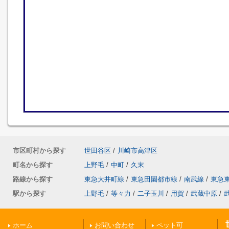
市区町村から探す
世田谷区
/
川崎市高津区
町名から探す
上野毛
/
中町
/
久末
路線から探す
東急大井町線
/
東急田園都市線
/
南武線
/
東急
駅から探す
上野毛
/
等々力
/
二子玉川
/
用賀
/
武蔵中原
/
ホーム
お問い合わせ
ペット可