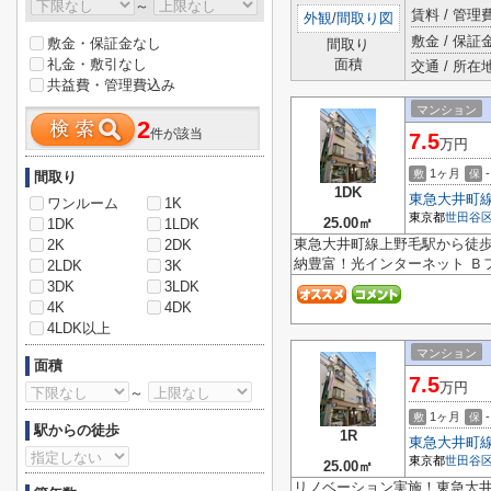
～
賃料 / 管
外観
/
間取り図
敷金 / 保証金
敷金・保証金なし
間取り
礼金・敷引なし
面積
交通 / 所在
共益費・管理費込み
マンション
2
件が該当
7.5
万円
1ヶ月
-
敷
保
間取り
1DK
東急大井町
ワンルーム
1K
東京都
世田谷
25.00㎡
1DK
1LDK
東急大井町線上野毛駅から徒
2K
2DK
納豊富！光インターネット Ｂ
2LDK
3K
3DK
3LDK
4K
4DK
4LDK以上
マンション
面積
7.5
万円
～
1ヶ月
-
敷
保
駅からの徒歩
1R
東急大井町
東京都
世田谷
25.00㎡
リノベーション実施！東急大