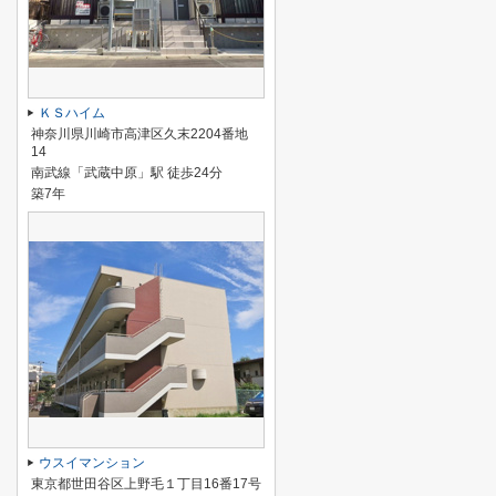
ＫＳハイム
神奈川県川崎市高津区久末2204番地
14
南武線「武蔵中原」駅 徒歩24分
築7年
ウスイマンション
東京都世田谷区上野毛１丁目16番17号