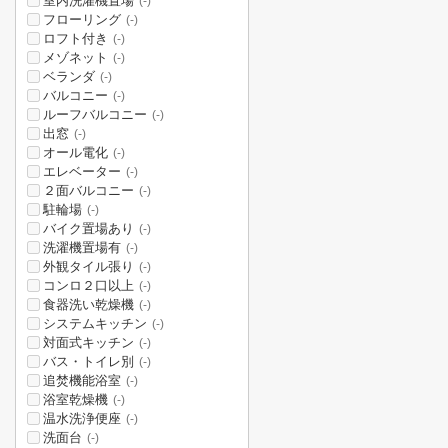
室内洗濯機置場
(-)
フローリング
(-)
ロフト付き
(-)
メゾネット
(-)
ベランダ
(-)
バルコニー
(-)
ルーフバルコニー
(-)
出窓
(-)
オール電化
(-)
エレベーター
(-)
２面バルコニー
(-)
駐輪場
(-)
バイク置場あり
(-)
洗濯機置場有
(-)
外観タイル張り
(-)
コンロ２口以上
(-)
食器洗い乾燥機
(-)
システムキッチン
(-)
対面式キッチン
(-)
バス・トイレ別
(-)
追焚機能浴室
(-)
浴室乾燥機
(-)
温水洗浄便座
(-)
洗面台
(-)