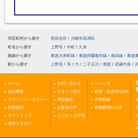
市区町村から探す
世田谷区
/
川崎市高津区
町名から探す
上野毛
/
中町
/
久末
路線から探す
東急大井町線
/
東急田園都市線
/
南武線
/
東急
駅から探す
上野毛
/
等々力
/
二子玉川
/
用賀
/
武蔵中原
/
ホーム
お問い合わせ
ペット可
会社概要
スタッフ紹介
新築・築浅5年以内
プライバシーポリシー
周辺施設
大井町線
利用規約
お客様の声
初期費用がお得
T
サイトマップ
とにかく上野毛
F
物件カタログ
A