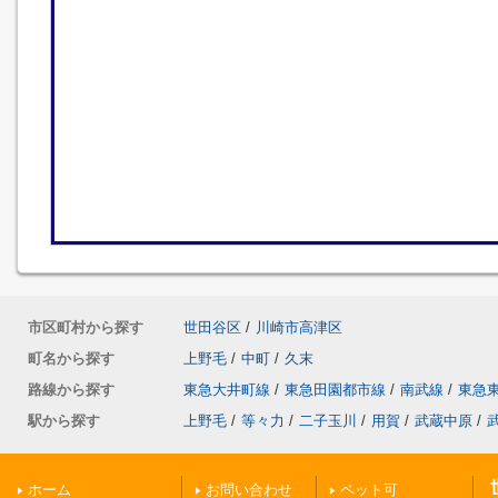
市区町村から探す
世田谷区
/
川崎市高津区
町名から探す
上野毛
/
中町
/
久末
路線から探す
東急大井町線
/
東急田園都市線
/
南武線
/
東急
駅から探す
上野毛
/
等々力
/
二子玉川
/
用賀
/
武蔵中原
/
ホーム
お問い合わせ
ペット可