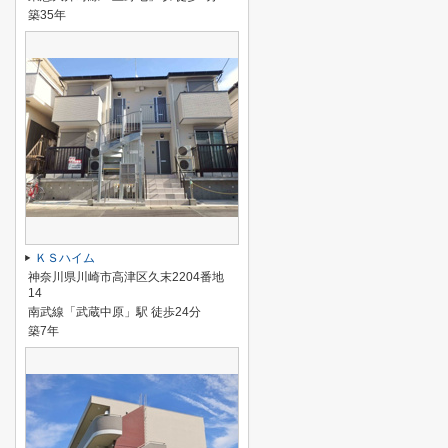
築35年
ＫＳハイム
神奈川県川崎市高津区久末2204番地
14
南武線「武蔵中原」駅 徒歩24分
築7年