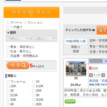
アパート
マンション
一戸建て
▼賃料
～
賃料 / 管
外観
/
間取り図
敷金 / 保証金
敷金・保証金なし
間取り
礼金・敷引なし
面積
交通 / 所在
共益費・管理費込み
アパート
5
件が該当
6
万円
1ヶ月
-
敷
保
間取り
1K
南武線
「
武
ワンルーム
1K
24.45㎡
神奈川県
川崎
1DK
1LDK
2019年築！高さのある1階
2K
2DK
台、角部屋、日当り良好、お
2LDK
3K
3DK
3LDK
4K
4DK