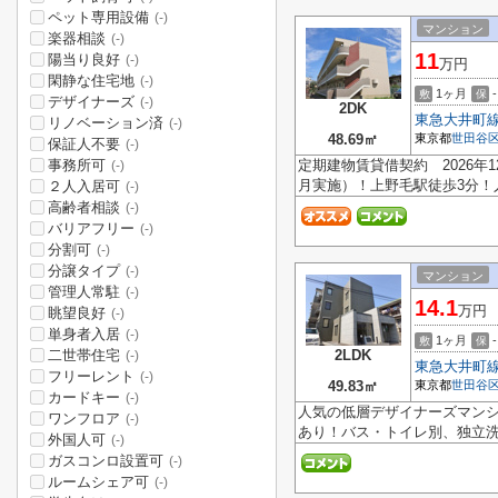
ペット専用設備
(-)
マンション
楽器相談
(-)
11
陽当り良好
(-)
万円
閑静な住宅地
(-)
1ヶ月
-
敷
保
デザイナーズ
(-)
2DK
東急大井町
リノベーション済
(-)
48.69㎡
東京都
世田谷
保証人不要
(-)
事務所可
定期建物賃貸借契約 2026年
(-)
月実施）！上野毛駅徒歩3分！
２人入居可
(-)
高齢者相談
(-)
バリアフリー
(-)
分割可
(-)
分譲タイプ
(-)
マンション
管理人常駐
(-)
14.1
万円
眺望良好
(-)
単身者入居
(-)
1ヶ月
-
敷
保
二世帯住宅
2LDK
(-)
東急大井町
フリーレント
(-)
49.83㎡
東京都
世田谷
カードキー
(-)
人気の低層デザイナーズマン
ワンフロア
(-)
あり！バス・トイレ別、独立洗面
外国人可
(-)
ガスコンロ設置可
(-)
ルームシェア可
(-)