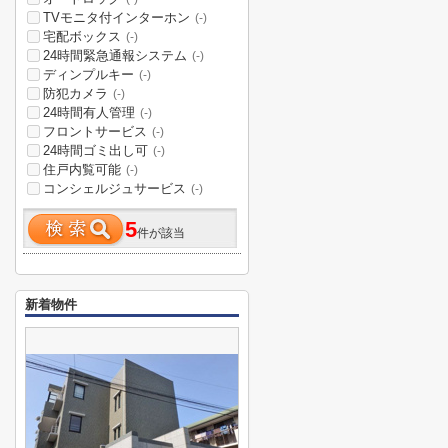
TVモニタ付インターホン
(-)
宅配ボックス
(-)
24時間緊急通報システム
(-)
ディンプルキー
(-)
防犯カメラ
(-)
24時間有人管理
(-)
フロントサービス
(-)
24時間ゴミ出し可
(-)
住戸内覧可能
(-)
コンシェルジュサービス
(-)
5
件が該当
新着物件