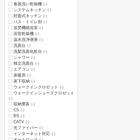
食器洗い乾燥機
(-)
システムキッチン
(-)
対面式キッチン
(-)
バス・トイレ別
(-)
追焚機能浴室
(-)
浴室乾燥機
(-)
温水洗浄便座
(-)
洗面台
(-)
洗髪洗面化粧台
(-)
シャワー
(-)
独立洗面台
(-)
エアコン
(-)
床暖房
(-)
床下収納
(-)
ウォークインクロゼット
(-)
ウォークインシューズクロゼット
(-)
収納豊富
(-)
CS
(-)
BS
(-)
CATV
(-)
光ファイバー
(-)
インターネット対応
(-)
オートロック
(-)