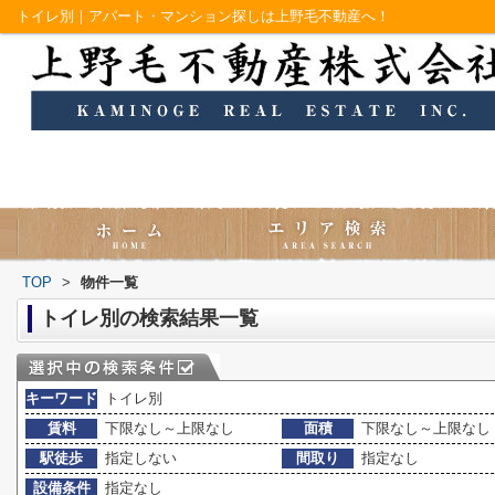
トイレ別｜アパート・マンション探しは上野毛不動産へ！
TOP
>
物件一覧
トイレ別の検索結果一覧
キーワード
トイレ別
賃料
下限なし～上限なし
面積
下限なし～上限なし
駅徒歩
指定しない
間取り
指定なし
設備条件
指定なし