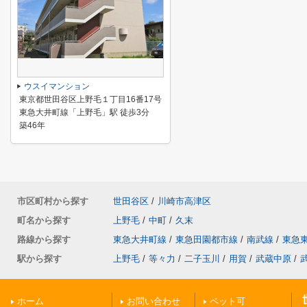
ウスイマンション
東京都世田谷区上野毛１丁目16番17号
東急大井町線「上野毛」駅 徒歩3分
築46年
市区町村から探す
世田谷区
/
川崎市高津区
町名から探す
上野毛
/
中町
/
久末
路線から探す
東急大井町線
/
東急田園都市線
/
南武線
/
東急
駅から探す
上野毛
/
等々力
/
二子玉川
/
用賀
/
武蔵中原
/
ホーム
お問い合わせ
ペット可