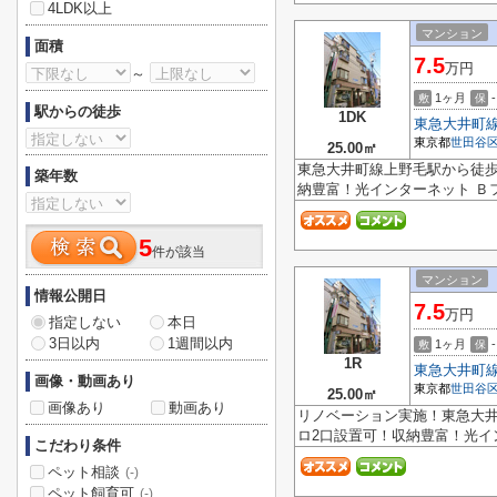
4LDK以上
マンション
面積
7.5
万円
～
1ヶ月
-
敷
保
駅からの徒歩
1DK
東急大井町
東京都
世田谷
25.00㎡
東急大井町線上野毛駅から徒
築年数
納豊富！光インターネット Ｂ
5
件が該当
マンション
情報公開日
7.5
万円
指定しない
本日
3日以内
1週間以内
1ヶ月
-
敷
保
1R
東急大井町
画像・動画あり
東京都
世田谷
25.00㎡
画像あり
動画あり
リノベーション実施！東急大
ロ2口設置可！収納豊富！光イン
こだわり条件
ペット相談
(-)
ペット飼育可
(-)