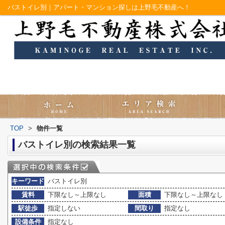
バストイレ別｜アパート・マンション探しは上野毛不動産へ！
TOP
>
物件一覧
バストイレ別の検索結果一覧
キーワード
バストイレ別
賃料
下限なし～上限なし
面積
下限なし～上限なし
駅徒歩
指定しない
間取り
指定なし
設備条件
指定なし