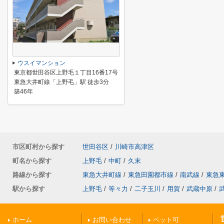
ウスイマンション
東京都世田谷区上野毛１丁目16番17号
東急大井町線「上野毛」駅 徒歩3分
築46年
市区町村から探す
世田谷区
/
川崎市高津区
町名から探す
上野毛
/
中町
/
久末
路線から探す
東急大井町線
/
東急田園都市線
/
南武線
/
東急
駅から探す
上野毛
/
等々力
/
二子玉川
/
用賀
/
武蔵中原
/
ホーム
お問い合わせ
ペット可