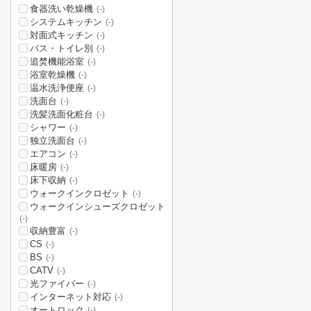
食器洗い乾燥機
(-)
システムキッチン
(-)
対面式キッチン
(-)
バス・トイレ別
(-)
追焚機能浴室
(-)
浴室乾燥機
(-)
温水洗浄便座
(-)
洗面台
(-)
洗髪洗面化粧台
(-)
シャワー
(-)
独立洗面台
(-)
エアコン
(-)
床暖房
(-)
床下収納
(-)
ウォークインクロゼット
(-)
ウォークインシューズクロゼット
(-)
収納豊富
(-)
CS
(-)
BS
(-)
CATV
(-)
光ファイバー
(-)
インターネット対応
(-)
オートロック
(-)