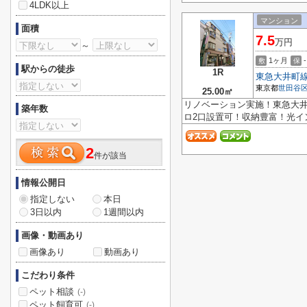
4LDK以上
マンション
面積
7.5
万円
～
1ヶ月
-
敷
保
駅からの徒歩
1R
東急大井町
東京都
世田谷
25.00㎡
リノベーション実施！東急大
築年数
ロ2口設置可！収納豊富！光イン
2
件が該当
情報公開日
指定しない
本日
3日以内
1週間以内
画像・動画あり
画像あり
動画あり
こだわり条件
ペット相談
(-)
ペット飼育可
(-)