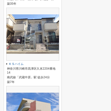
築35年
ＫＳハイム
神奈川県川崎市高津区久末2204番地
14
南武線「武蔵中原」駅 徒歩24分
築7年