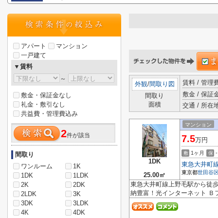
アパート
マンション
一戸建て
▼賃料
～
賃料 / 管
外観
/
間取り図
敷金 / 保証金
敷金・保証金なし
間取り
礼金・敷引なし
面積
交通 / 所在
共益費・管理費込み
マンション
2
件が該当
7.5
万円
1ヶ月
-
敷
保
間取り
1DK
東急大井町
ワンルーム
1K
東京都
世田谷
25.00㎡
1DK
1LDK
東急大井町線上野毛駅から徒
2K
2DK
納豊富！光インターネット Ｂ
2LDK
3K
3DK
3LDK
4K
4DK