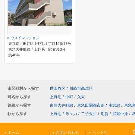
ウスイマンション
東京都世田谷区上野毛１丁目16番17号
東急大井町線「上野毛」駅 徒歩3分
築46年
市区町村から探す
世田谷区
/
川崎市高津区
町名から探す
上野毛
/
中町
/
久末
路線から探す
東急大井町線
/
東急田園都市線
/
南武線
/
東急
駅から探す
上野毛
/
等々力
/
二子玉川
/
用賀
/
武蔵中原
/
ホーム
お問い合わせ
ペット可