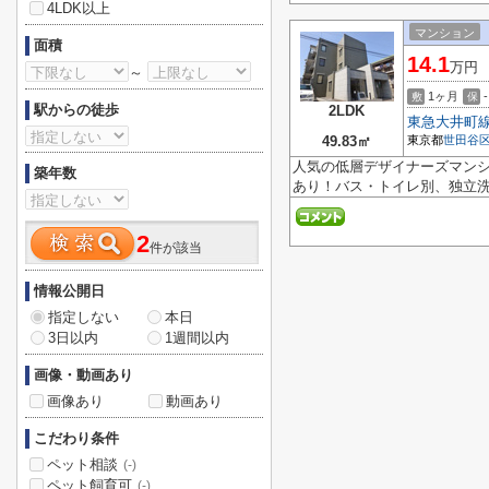
4LDK以上
マンション
面積
14.1
万円
～
1ヶ月
-
敷
保
駅からの徒歩
2LDK
東急大井町
49.83㎡
東京都
世田谷
人気の低層デザイナーズマン
築年数
あり！バス・トイレ別、独立洗面
2
件が該当
情報公開日
指定しない
本日
3日以内
1週間以内
画像・動画あり
画像あり
動画あり
こだわり条件
ペット相談
(-)
ペット飼育可
(-)