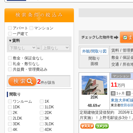
アパート
マンション
一戸建て
▼賃料
～
賃料 / 管
外観
/
間取り図
敷金 / 保証金
敷金・保証金なし
間取り
礼金・敷引なし
面積
交通 / 所在
共益費・管理費込み
マンション
2
件が該当
11
万円
1ヶ月
-
敷
保
間取り
2DK
東急大井町
ワンルーム
1K
48.69㎡
東京都
世田谷
1DK
1LDK
定期建物賃貸借契約 2026年
2K
2DK
月実施）！上野毛駅徒歩3分！
2LDK
3K
3DK
3LDK
4K
4DK