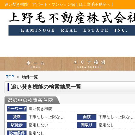
追い焚き機能｜アパート・マンション探しは上野毛不動産へ！
TOP
>
物件一覧
追い焚き機能の検索結果一覧
キーワード
追い焚き機能
賃料
下限なし～上限なし
面積
下限なし～上限なし
駅徒歩
指定しない
間取り
指定なし
設備条件
指定なし