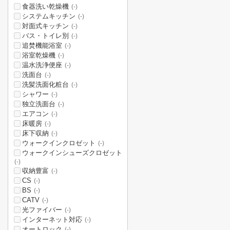
食器洗い乾燥機
(-)
システムキッチン
(-)
対面式キッチン
(-)
バス・トイレ別
(-)
追焚機能浴室
(-)
浴室乾燥機
(-)
温水洗浄便座
(-)
洗面台
(-)
洗髪洗面化粧台
(-)
シャワー
(-)
独立洗面台
(-)
エアコン
(-)
床暖房
(-)
床下収納
(-)
ウォークインクロゼット
(-)
ウォークインシューズクロゼット
(-)
収納豊富
(-)
CS
(-)
BS
(-)
CATV
(-)
光ファイバー
(-)
インターネット対応
(-)
オートロック
(-)