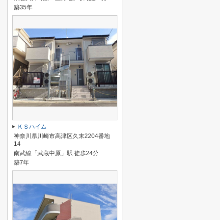
築35年
ＫＳハイム
神奈川県川崎市高津区久末2204番地
14
南武線「武蔵中原」駅 徒歩24分
築7年