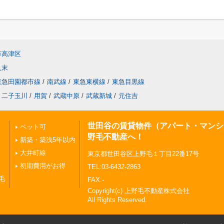
市高津区
久末
東急田園都市線
/
南武線
/
東急東横線
/
東急目黒線
二子玉川
/
用賀
/
武蔵中原
/
武蔵新城
/
元住吉
世田谷の賃貸物件（アパート・マンシ
ペット可
野毛不動産へ！
新築・築浅5年以内
大井町線
東京都世田谷区上野毛１丁目22番17号
初期費用がお得
TEL:03-6432-2863
毛
FAX:-
Copyright(c) 上野毛不動産株式会社
All Rights Reserved.