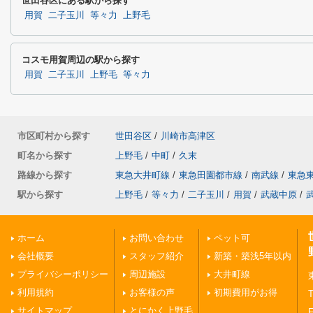
世田谷区にある駅から探す
用賀
二子玉川
等々力
上野毛
コスモ用賀周辺の駅から探す
用賀
二子玉川
上野毛
等々力
市区町村から探す
世田谷区
/
川崎市高津区
町名から探す
上野毛
/
中町
/
久末
路線から探す
東急大井町線
/
東急田園都市線
/
南武線
/
東急
駅から探す
上野毛
/
等々力
/
二子玉川
/
用賀
/
武蔵中原
/
ホーム
お問い合わせ
ペット可
会社概要
スタッフ紹介
新築・築浅5年以内
プライバシーポリシー
周辺施設
大井町線
利用規約
お客様の声
初期費用がお得
T
サイトマップ
とにかく上野毛
F