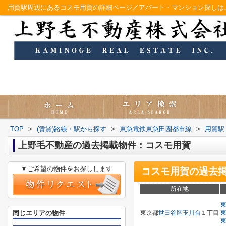
用賀駅周辺にあるコスモ用賀の詳細ページ／アパート・マンション探しは
TOP
>
(賃貸)路線・駅から探す
>
東急電鉄東急田園都市線
>
用賀駅
上野毛不動産の過去掲載物件：コスモ用賀
▼ご希望の物件をお探しします
コスモ用賀
の過去
所在地
同じエリアの物件
東京都
世田谷区
玉川台
１丁目