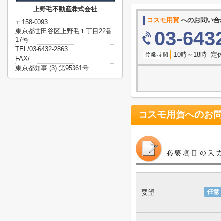
上野毛不動産株式会社
コスモ用賀
へのお問い合
〒158-0093
東京都世田谷区上野毛１丁目22番
03-643
17号
TEL/03-6432-2863
10時～18時 
FAX/-
東京都知事 (3) 第95361号
コスモ用賀
へのお
要望
任意