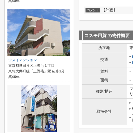
築40年
【外観】
コメント
コスモ用賀
の物件概要
所在地
交通
ウスイマンション
東京都世田谷区上野毛１丁目
東急大井町線「上野毛」駅 徒歩3分
賃料
-
築46年
面積
-
マ
種別/構造
取扱会社