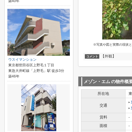
築40年
※写真や図と実際の現状と
【外観】
コメント
ウスイマンション
東京都世田谷区上野毛１丁目
東急大井町線「上野毛」駅 徒歩3分
築46年
メゾン・エム
の物件概
所在地
交通
賃料
-
面積
-