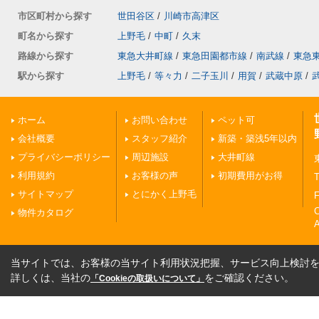
市区町村から探す
世田谷区
/
川崎市高津区
町名から探す
上野毛
/
中町
/
久末
路線から探す
東急大井町線
/
東急田園都市線
/
南武線
/
東急
駅から探す
上野毛
/
等々力
/
二子玉川
/
用賀
/
武蔵中原
/
ホーム
お問い合わせ
ペット可
会社概要
スタッフ紹介
新築・築浅5年以内
プライバシーポリシー
周辺施設
大井町線
利用規約
お客様の声
初期費用がお得
T
サイトマップ
とにかく上野毛
F
物件カタログ
A
当サイトでは、お客様の当サイト利用状況把握、サービス向上検討を目
詳しくは、当社の
をご確認ください。
「Cookieの取扱いについて」