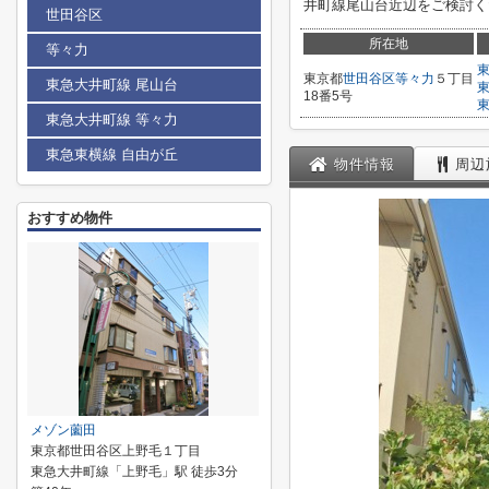
井町線尾山台近辺をご検討くだ
世田谷区
所在地
等々力
東京都
世田谷区
等々力
５丁目
東急大井町線 尾山台
18番5号
東急大井町線 等々力
東急東横線 自由が丘
物件情報
周辺
おすすめ物件
メゾン薗田
東京都世田谷区上野毛１丁目
東急大井町線「上野毛」駅 徒歩3分