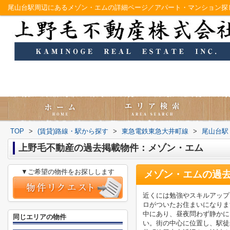
尾山台駅周辺にあるメゾン・エムの詳細ページ／アパート・マンション探
TOP
>
(賃貸)路線・駅から探す
>
東急電鉄東急大井町線
>
尾山台駅
上野毛不動産の過去掲載物件：メゾン・エム
▼ご希望の物件をお探しします
メゾン・エム
の過
近くには勉強やスキルアップ
ロがついたお住まいになりま
中にあり、昼夜問わず静かに
同じエリアの物件
い。街の中心に位置し、駅徒