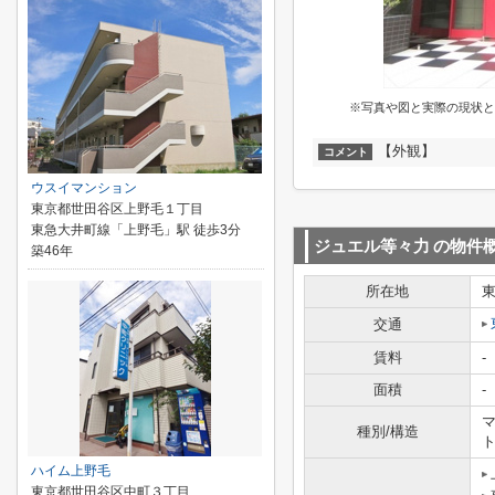
※写真や図と実際の現状と
【外観】
コメント
ウスイマンション
東京都世田谷区上野毛１丁目
東急大井町線「上野毛」駅 徒歩3分
ジュエル等々力
の物件
築46年
所在地
交通
賃料
-
面積
-
マ
種別/構造
ハイム上野毛
東京都世田谷区中町３丁目