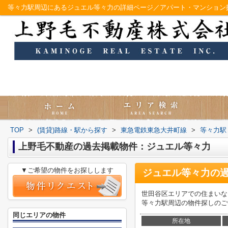
等々力駅周辺にあるジュエル等々力の詳細ページ／アパート・マンション
TOP
>
(賃貸)路線・駅から探す
>
東急電鉄東急大井町線
>
等々力駅
上野毛不動産の過去掲載物件：ジュエル等々力
▼ご希望の物件をお探しします
ジュエル等々力
の
世田谷区エリアでの住まいなら
等々力駅周辺の物件探しのご
同じエリアの物件
所在地