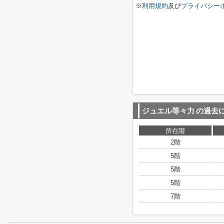
※
利用規約
及び
プライバシー
ジュエル等々力
の過去
所在階
2階
5階
5階
5階
7階