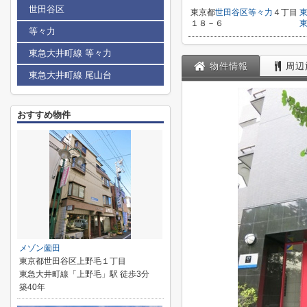
世田谷区
東京都
世田谷区
等々力
４丁目
１８－６
等々力
東急大井町線 等々力
物件情報
周辺
東急大井町線 尾山台
おすすめ物件
メゾン薗田
東京都世田谷区上野毛１丁目
東急大井町線「上野毛」駅 徒歩3分
築40年