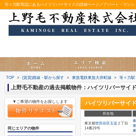
等々力駅周辺にあるハイツリバーサイドの詳細ページ／アパート・マンシ
TOP
>
(賃貸)路線・駅から探す
>
東急電鉄東急大井町線
>
等々力駅
上野毛不動産の過去掲載物件：ハイツリバーサイ
▼ご希望の物件をお探しします
ハイツリバーサイ
所在地
東京都
世田谷区
玉堤
２丁目
同じエリアの物件
14番29号