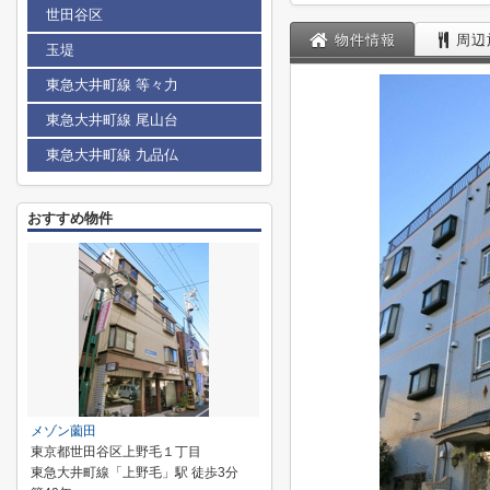
世田谷区
物件情報
周辺
玉堤
東急大井町線 等々力
東急大井町線 尾山台
東急大井町線 九品仏
おすすめ物件
メゾン薗田
東京都世田谷区上野毛１丁目
東急大井町線「上野毛」駅 徒歩3分