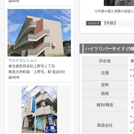
築40年
※写真や図と実際の現状と
【外観】
コメント
ハイツリバーサイド
の
ウスイマンション
所在地
東京都世田谷区上野毛１丁目
東急大井町線「上野毛」駅 徒歩3分
交通
築46年
賃料
-
面積
-
マ
種別/構造
取扱会社