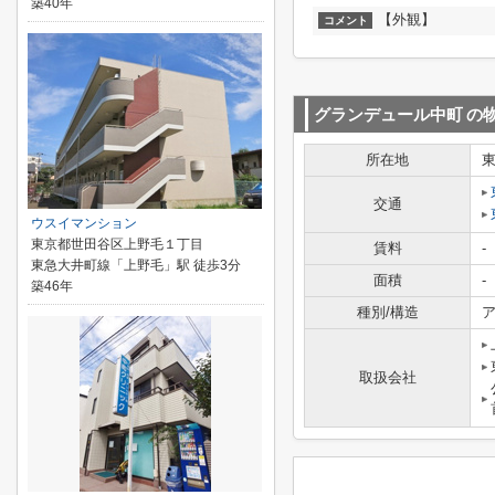
築40年
【外観】
コメント
グランデュール中町
の
所在地
交通
ウスイマンション
東京都世田谷区上野毛１丁目
賃料
-
東急大井町線「上野毛」駅 徒歩3分
面積
-
築46年
種別/構造
ア
取扱会社