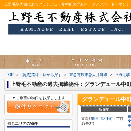
上野毛駅周辺にあるグランデュール中町の詳細ページ／アパート・マンシ
TOP
>
(賃貸)路線・駅から探す
>
東急電鉄東急大井町線
>
上野毛駅
上野毛不動産の過去掲載物件：グランデュール中
▼ご希望の物件をお探しします
グランデュール中
所在地
東京都
世田谷区
中町
４丁目
同じエリアの物件
19番3号