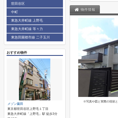
世田谷区
物件情報
中町
東急大井町線 上野毛
東急大井町線 等々力
東急田園都市線 二子玉川
おすすめ物件
※写真や図と実際の現状と
メゾン薗田
東京都世田谷区上野毛１丁目
東急大井町線「上野毛」駅 徒歩3分