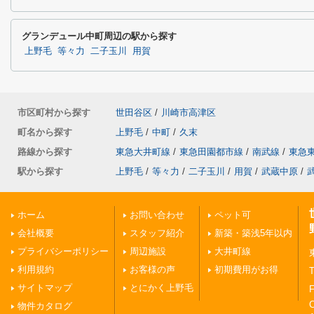
グランデュール中町周辺の駅から探す
上野毛
等々力
二子玉川
用賀
市区町村から探す
世田谷区
/
川崎市高津区
町名から探す
上野毛
/
中町
/
久末
路線から探す
東急大井町線
/
東急田園都市線
/
南武線
/
東急
駅から探す
上野毛
/
等々力
/
二子玉川
/
用賀
/
武蔵中原
/
ホーム
お問い合わせ
ペット可
会社概要
スタッフ紹介
新築・築浅5年以内
プライバシーポリシー
周辺施設
大井町線
利用規約
お客様の声
初期費用がお得
T
サイトマップ
とにかく上野毛
F
物件カタログ