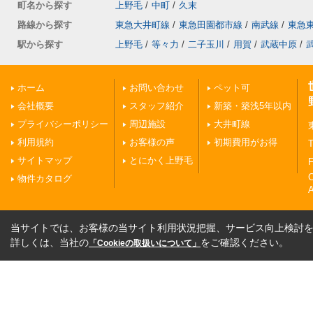
町名から探す
上野毛
/
中町
/
久末
路線から探す
東急大井町線
/
東急田園都市線
/
南武線
/
東急
駅から探す
上野毛
/
等々力
/
二子玉川
/
用賀
/
武蔵中原
/
ホーム
お問い合わせ
ペット可
会社概要
スタッフ紹介
新築・築浅5年以内
プライバシーポリシー
周辺施設
大井町線
利用規約
お客様の声
初期費用がお得
T
サイトマップ
とにかく上野毛
F
物件カタログ
A
当サイトでは、お客様の当サイト利用状況把握、サービス向上検討を目
詳しくは、当社の
をご確認ください。
「Cookieの取扱いについて」