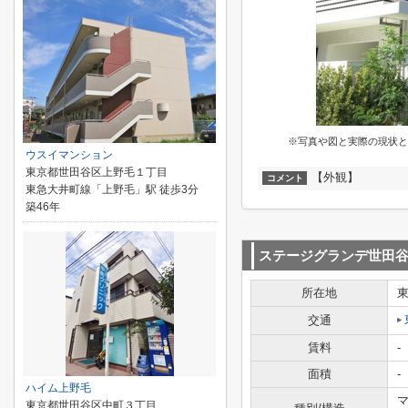
※写真や図と実際の現状と
ウスイマンション
東京都世田谷区上野毛１丁目
【外観】
コメント
東急大井町線「上野毛」駅 徒歩3分
築46年
ステージグランデ世田
所在地
交通
賃料
-
面積
-
ハイム上野毛
マ
東京都世田谷区中町３丁目