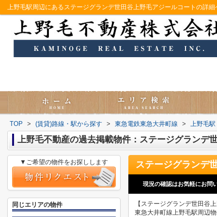
TOP
>
(賃貸)路線・駅から探す
>
東急電鉄東急大井町線
>
上野毛駅
上野毛不動産の過去掲載物件：ステージグランデ
▼ご希望の物件をお探しします
現況の確認はお気軽にお問
【ステージグランデ世田谷上
同じエリアの物件
東急大井町線上野毛駅周辺物