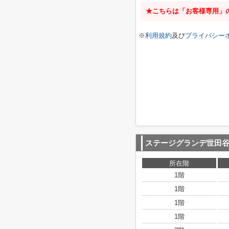
★こちらは「お客様専用」
※
利用規約
及び
プライバシー
ステージグランデ世田
所在階
1階
1階
1階
1階