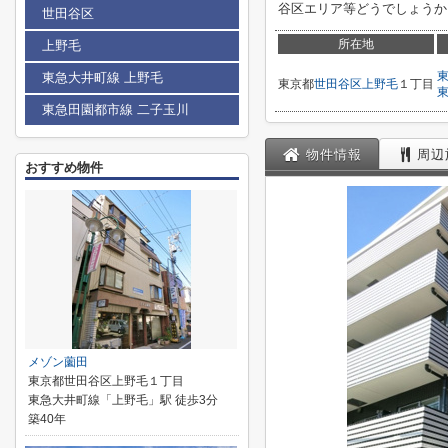
谷区エリア等どうでしょうか。物件に
世田谷区
所在地
上野毛
東急大井町線 上野毛
東京都
世田谷区
上野毛
１丁目
東急田園都市線 二子玉川
物件情報
周辺
おすすめ物件
メゾン薗田
東京都世田谷区上野毛１丁目
東急大井町線「上野毛」駅 徒歩3分
築40年