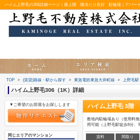
TOP
>
(賃貸)路線・駅から探す
>
東急電鉄東急大井町線
>
上野毛駅
ハイム上野毛306（1K）詳細
▼ご希望のお部屋をお探しします
ハイム上野毛 3階
敷地内駐輪場あり（使用料無
用可能（上野毛駅徒歩8分、
同じエリアのマンション
賃料
間取り