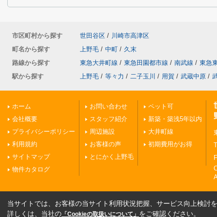
市区町村から探す
世田谷区
/
川崎市高津区
町名から探す
上野毛
/
中町
/
久末
路線から探す
東急大井町線
/
東急田園都市線
/
南武線
/
東急
駅から探す
上野毛
/
等々力
/
二子玉川
/
用賀
/
武蔵中原
/
ホーム
お問い合わせ
ペット可
会社概要
スタッフ紹介
新築・築浅5年以内
プライバシーポリシー
周辺施設
大井町線
利用規約
お客様の声
初期費用がお得
T
サイトマップ
とにかく上野毛
F
物件カタログ
A
当サイトでは、お客様の当サイト利用状況把握、サービス向上検討を目
詳しくは、当社の
をご確認ください。
「Cookieの取扱いについて」