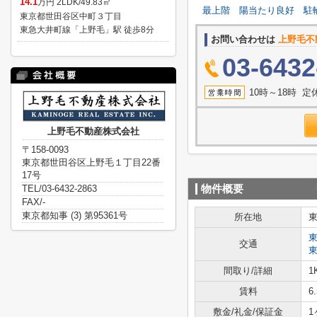
14.1
万円 2LDK/49.83㎡
最上階
陽当たり良好
駐
東京都世田谷区中町３丁目
東急大井町線「上野毛」駅 徒歩8分
お問い合わせは
上野毛不
03-6432
10時～18時 
上野毛不動産株式会社
〒158-0093
東京都世田谷区上野毛１丁目22番
17号
TEL/03-6432-2863
物件概要
FAX/-
東京都知事 (3) 第95361号
所在地
交通
間取り/詳細
1
賃料
6
敷金/礼金/保証金
1