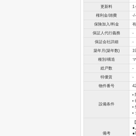
更新料
1
権利金/雑費
-/-
保険加入/料金
有
保証人代行義務
-
保証会社詳細
-
築年月(築年数)
1
種別/構造
マ
総戸数
-
特優賃
-
物件番号
4
設備条件
備考
●