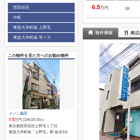
6.5
世田谷区
万円
1K
中町
東急大井町線 上野毛
東急大井町線 等々力
この物件を見た方へのお勧め物件
メゾン薗田
7.5
万円 1DK/25.00㎡
東京都世田谷区上野毛１丁目
東急大井町線「上野毛」駅 徒歩3分