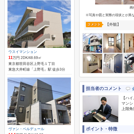
画
※写真や図と実際の現状とが異
【外観】
ウスイマンション
11
万円 2DK/48.69㎡
東京都世田谷区上野毛１丁目
東急大井町線「上野毛」駅 徒歩3分
担当者のコメント
【ハイ
マンシ
上階角
ポイント・特徴
ヴァン・ベルデュール