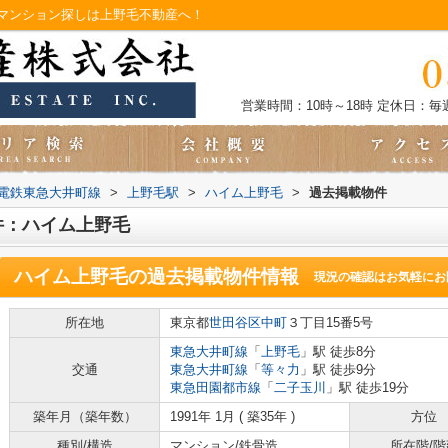
マンション探しは上野毛不動産へ！
営業時間：10時～18時
定休日：毎
電鉄東急大井町線
>
上野毛駅
>
ハイム上野毛
>
過去掲載物件
件：ハイム上野毛
ハイム上野毛
の過去掲載物件情報
現況の確認はお気軽にお
所在地
東京都
世田谷区
中町
３丁目15番5号
東急大井町線
「
上野毛
」駅 徒歩8分
交通
東急大井町線
「
等々力
」駅 徒歩9分
東急田園都市線
「
二子玉川
」駅 徒歩19分
築年月（築年数）
1991年 1月 ( 築35年 )
方位
種別/構造
マンション/鉄骨造
所在階/階