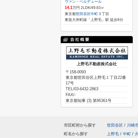
ヴァン・ベルデュール
14.1
万円 2LDK/49.83㎡
東京都
世田谷区
中町
３丁目
東急大井町線「上野毛」駅 徒歩8分
上野毛不動産株式会社
〒158-0093
東京都世田谷区上野毛１丁目22番
17号
TEL/03-6432-2863
FAX/-
東京都知事 (3) 第95361号
市区町村から探す
世田谷区
/
川崎
町名から探す
上野毛
/
中町
/