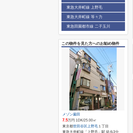
東急大井町線 上野毛
東急大井町線 等々力
東急田園都市線 二子玉川
この物件を見た方へのお勧め物件
メゾン薗田
7.5
万円 1DK/25.00㎡
東京都
世田谷区
上野毛
１丁目
東急大井町線「上野毛」駅 徒歩3分