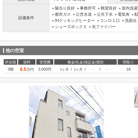
陽当り良好
事務所可
眺望良好
室内洗濯
都市ガス
公営水道
公共下水
電気有
設備条件
IHクッキングヒーター
コンロ１口
洗面台
シューズボックス
光ファイバー
他の空室
所在階
賃料
管理費
敷金/礼金/保証金/償却
間取り
6.5
3階
3,000円
/
/
/
1K
万円
1ヶ月
1ヶ月
-
-