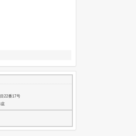
22番17号
お盆