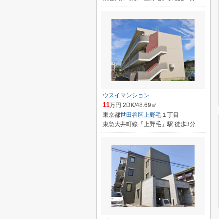
ウスイマンション
11
万円 2DK/48.69㎡
東京都
世田谷区
上野毛
１丁目
東急大井町線「上野毛」駅 徒歩3分