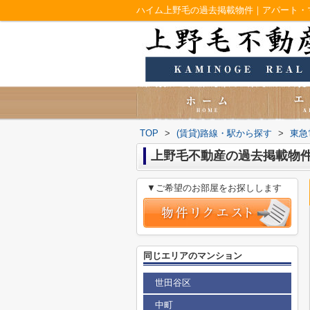
ハイム上野毛の過去掲載物件｜アパート・
TOP
>
(賃貸)路線・駅から探す
>
東急
上野毛不動産の過去掲載物
▼ご希望のお部屋をお探しします
同じエリアのマンション
世田谷区
中町