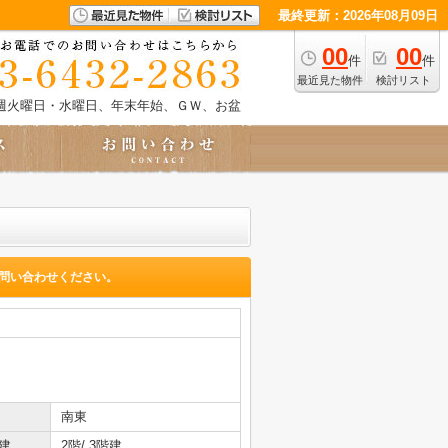
最終更新：2026年08月09日
00
00
件
件
最近見た物件
検討リスト
週火曜日・水曜日、年末年始、ＧＷ、お盆
問い合わせください。
南東
建
2階/ 3階建