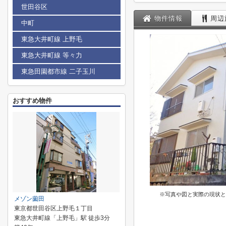
世田谷区
物件情報
周辺
中町
東急大井町線 上野毛
東急大井町線 等々力
東急田園都市線 二子玉川
おすすめ物件
※写真や図と実際の現状と
メゾン薗田
東京都世田谷区上野毛１丁目
東急大井町線「上野毛」駅 徒歩3分