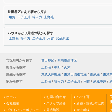
世田谷区にある駅から探す
用賀
二子玉川
等々力
上野毛
ハウスみどり周辺の駅から探す
上野毛
等々力
二子玉川
用賀
武蔵新城
市区町村から探す
世田谷区
/
川崎市高津区
町名から探す
上野毛
/
中町
/
久末
路線から探す
東急大井町線
/
東急田園都市線
/
南武線
/
東急
駅から探す
上野毛
/
等々力
/
二子玉川
/
用賀
/
武蔵中原
/
ホーム
お問い合わせ
ペット可
会社概要
スタッフ紹介
新築・築浅5年以内
プライバシーポリシー
周辺施設
大井町線