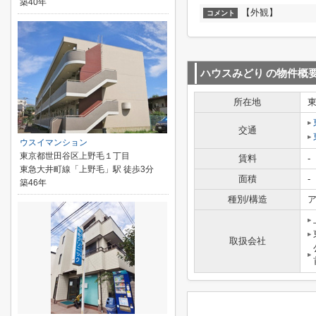
築40年
【外観】
コメント
ハウスみどり
の物件概
所在地
交通
ウスイマンション
東京都世田谷区上野毛１丁目
賃料
-
東急大井町線「上野毛」駅 徒歩3分
面積
-
築46年
種別/構造
ア
取扱会社