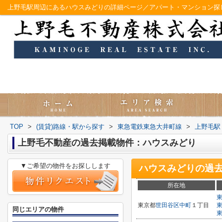
上野毛駅周辺にあるハウスみどりの詳細ページ／アパート・マンション探
TOP
>
(賃貸)路線・駅から探す
>
東急電鉄東急大井町線
>
上野毛駅
上野毛不動産の過去掲載物件：ハウスみどり
▼ご希望の物件をお探しします
ハウスみどり
の過
所在地
東京都
世田谷区
中町
１丁目
同じエリアの物件