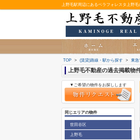
TOP
>
(賃貸)路線・駅から探す
>
東急
上野毛不動産の過去掲載物
▼ご希望の物件をお探しします
同じエリアの物件
世田谷区
上野毛