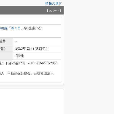
情報の見方
【アパート】
井町線
「
等々力
」駅 徒歩15分
益費
-
年数）
2013年 2月 ( 築13年 )
2階建
１丁目22番17号
TEL:03-6432-2863
法人 不動産保証協会、公益社団法人