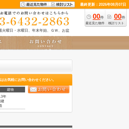
最終更新：2026年08月07日
00
00
件
件
最近見た物件
検討リスト
週火曜日・水曜日、年末年始、ＧＷ、お盆
認はお気軽にお問い合わせください。
建物
13年
階建
造