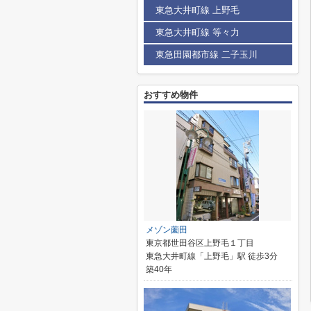
東急大井町線 上野毛
東急大井町線 等々力
東急田園都市線 二子玉川
おすすめ物件
メゾン薗田
東京都世田谷区上野毛１丁目
東急大井町線「上野毛」駅 徒歩3分
築40年