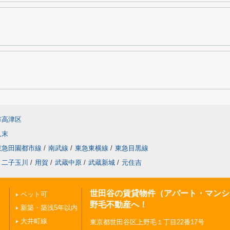
市高津区
久末
東急田園都市線
/
南武線
/
東急東横線
/
東急目黒線
二子玉川
/
用賀
/
武蔵中原
/
武蔵新城
/
元住吉
世田谷の賃貸物件（アパート・マンシ
ペット可
野毛不動産へ！
新築・築浅5年以内
大井町線
東京都世田谷区上野毛１丁目22番17号