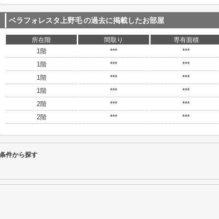
ベラフォレスタ上野毛
の過去に掲載したお部屋
所在階
間取り
専有面積
1階
***
***
1階
***
***
1階
***
***
1階
***
***
2階
***
***
2階
***
***
条件から探す