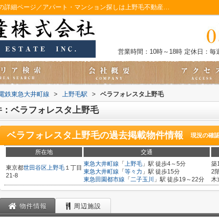
上野毛駅周辺にあるベラフォレスタ上野毛の詳細ページ／アパート・マンション探しは上野毛不動産へ！
営業時間：10時～18時
定休日：毎
電鉄東急大井町線
>
上野毛駅
>
ベラフォレスタ上野毛
件：ベラフォレスタ上野毛
ベラフォレスタ上野毛
の過去掲載物件情報
現況の確
所在地
交通
東急大井町線
「
上野毛
」駅 徒歩4～5分
築
東京都
世田谷区
上野毛
１丁目
東急大井町線
「
等々力
」駅 徒歩15分
2
21-8
東急田園都市線
「
二子玉川
」駅 徒歩19～22分
木
物件情報
周辺施設