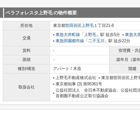
ベラフォレスタ上野毛
の物件概要
所在地
東京都
世田谷区
上野毛
１丁目21-8
東急大井町線
「
上野毛
」駅 徒歩5分
東急大
交通
東急田園都市線
「
二子玉川
」駅 徒歩22分
賃料
-
管理費・共
面積
-
築年月（築
種別/構造
アパート / 木造
階建
上野毛不動産株式会社
東京都世田谷区上野毛
東京都知事 (3) 第95361号
取扱会社
公益社団法人 全日本不動産協会、公益社団
首都圏不動産公正取引協議会