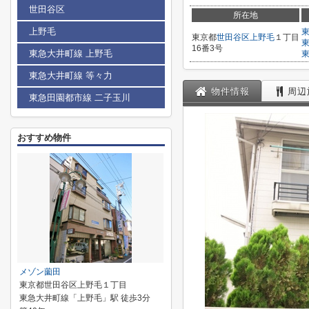
世田谷区
所在地
上野毛
東京都
世田谷区
上野毛
１丁目
16番3号
東急大井町線 上野毛
東急大井町線 等々力
物件情報
周辺
東急田園都市線 二子玉川
おすすめ物件
メゾン薗田
東京都世田谷区上野毛１丁目
東急大井町線「上野毛」駅 徒歩3分