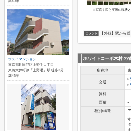
築40年
※写真や図と実際の現状と
【外観】駅から近
コメント
ホワイトコーポ木村
の
ウスイマンション
東京都世田谷区上野毛１丁目
東急大井町線「上野毛」駅 徒歩3分
所在地
築46年
交通
賃料
-
面積
-
種別/構造
ア
す