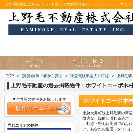
上野毛駅周辺にあるホワイトコーポ木村の詳細ページ／アパート・マンシ
TOP
>
(賃貸)路線・駅から探す
>
東急電鉄東急大井町線
>
上野毛駅
上野毛不動産の過去掲載物件：ホワイトコーポ木
▼ご希望の物件をお探しします
ホワイトコーポ木
東急大井町線上野毛駅の新居
快適な、陽射し溢れる過ごし
井町線上野毛駅周辺でのお住まい
同じエリアの物件
い。あなたの生活スタイルに