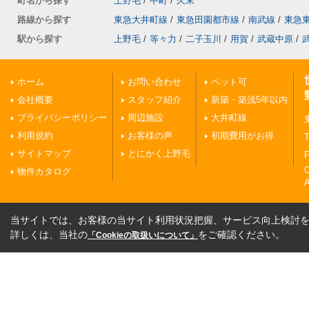
町名から探す
上野毛
/
中町
/
久末
路線から探す
東急大井町線
/
東急田園都市線
/
南武線
/
東急
駅から探す
上野毛
/
等々力
/
二子玉川
/
用賀
/
武蔵中原
/
ホーム
お問い合わせ
ペット可
会社概要
スタッフ紹介
新築・築浅5年以内
プライバシーポリシー
周辺施設
大井町線
利用規約
お客様の声
初期費用がお得
T
サイトマップ
とにかく上野毛
F
物件カタログ
A
当サイトでは、お客様の当サイト利用状況把握、サービス向上検討を目
詳しくは、当社の
をご確認ください。
「Cookieの取扱いについて」