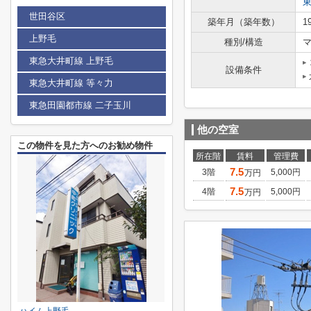
世田谷区
築年月（築年数）
1
上野毛
種別/構造
マ
東急大井町線 上野毛
設備条件
東急大井町線 等々力
東急田園都市線 二子玉川
他の空室
この物件を見た方へのお勧め物件
所在階
賃料
管理費
7.5
3階
5,000円
万円
7.5
4階
5,000円
万円