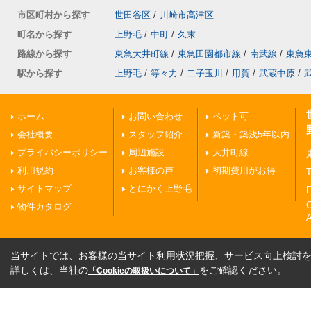
市区町村から探す
世田谷区
/
川崎市高津区
町名から探す
上野毛
/
中町
/
久末
路線から探す
東急大井町線
/
東急田園都市線
/
南武線
/
東急
駅から探す
上野毛
/
等々力
/
二子玉川
/
用賀
/
武蔵中原
/
ホーム
お問い合わせ
ペット可
会社概要
スタッフ紹介
新築・築浅5年以内
プライバシーポリシー
周辺施設
大井町線
利用規約
お客様の声
初期費用がお得
T
サイトマップ
とにかく上野毛
F
物件カタログ
A
当サイトでは、お客様の当サイト利用状況把握、サービス向上検討を目
詳しくは、当社の
をご確認ください。
「Cookieの取扱いについて」