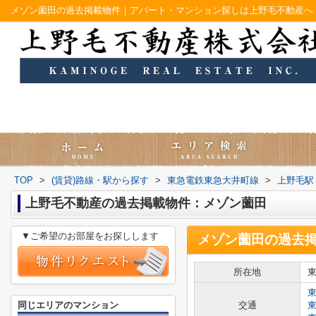
メゾン薗田の過去掲載物件｜アパート・マンション探しは上野毛不動産へ
TOP
>
(賃貸)路線・駅から探す
>
東急電鉄東急大井町線
>
上野毛駅
上野毛不動産の過去掲載物件：メゾン薗田
▼ご希望のお部屋をお探しします
メゾン薗田
の過去
所在地
同じエリアのマンション
交通