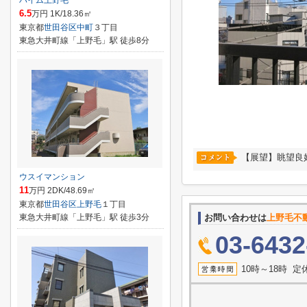
ハイム上野毛
6.5
万円 1K/18.36㎡
東京都
世田谷区
中町
３丁目
東急大井町線「上野毛」駅 徒歩8分
【展望】眺望良
ウスイマンション
11
万円 2DK/48.69㎡
東京都
世田谷区
上野毛
１丁目
東急大井町線「上野毛」駅 徒歩3分
お問い合わせは
上野毛不
03-6432
10時～18時 