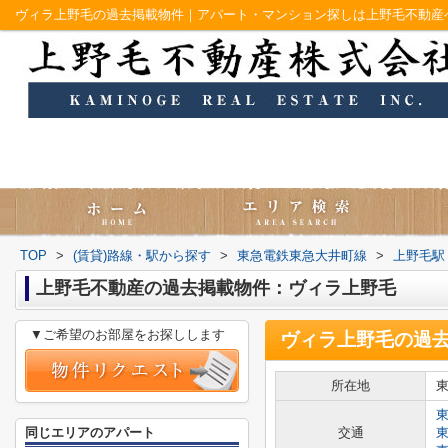
ヴィラ上野毛の過去掲載物件｜アパート・マンション探しは上野毛不動産
TOP
>
(賃貸)路線・駅から探す
>
東急電鉄東急大井町線
>
上野毛駅
上野毛不動産の過去掲載物件：ヴィラ上野毛
▼ご希望のお部屋をお探しします
ヴィラ上野毛
の過
所在地
同じエリアのアパート
交通