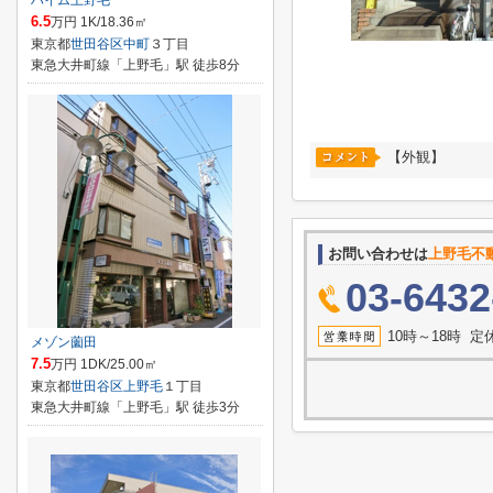
ハイム上野毛
6.5
万円 1K/18.36㎡
東京都
世田谷区
中町
３丁目
東急大井町線「上野毛」駅 徒歩8分
【外観】
お問い合わせは
上野毛不
03-6432
10時～18時 
メゾン薗田
7.5
万円 1DK/25.00㎡
東京都
世田谷区
上野毛
１丁目
東急大井町線「上野毛」駅 徒歩3分