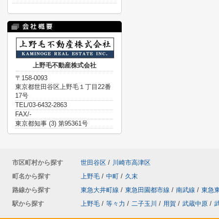
上野毛不動産株式会社
〒158-0093
東京都世田谷区上野毛１丁目22番
17号
TEL/03-6432-2863
FAX/-
東京都知事 (3) 第95361号
市区町村から探す
世田谷区
/
川崎市高津区
町名から探す
上野毛
/
中町
/
久末
路線から探す
東急大井町線
/
東急田園都市線
/
南武線
/
東急
駅から探す
上野毛
/
等々力
/
二子玉川
/
用賀
/
武蔵中原
/