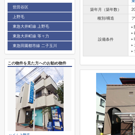
世田谷区
築年月（築年数）
2
上野毛
種別/構造
ア
東急大井町線 上野毛
東急大井町線 等々力
設備条件
東急田園都市線 二子玉川
この物件を見た方へのお勧め物件