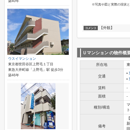
築40年
※写真や図と実際の現状と
【外観】
コメント
Ｕマンション
の物件概
ウスイマンション
東京都世田谷区上野毛１丁目
所在地
東急大井町線「上野毛」駅 徒歩3分
築46年
交通
賃料
-
面積
-
マ
種別/構造
【
備考