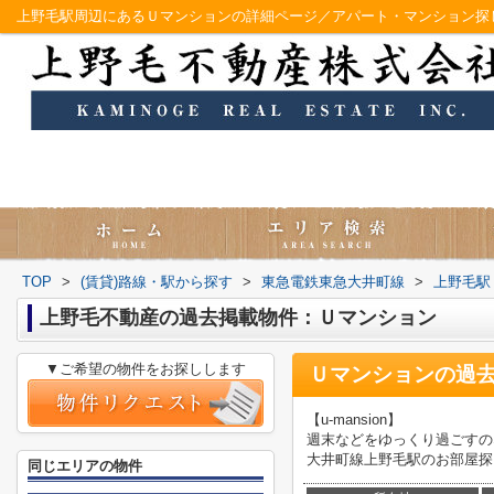
上野毛駅周辺にあるＵマンションの詳細ページ／アパート・マンション探
TOP
>
(賃貸)路線・駅から探す
>
東急電鉄東急大井町線
>
上野毛駅
上野毛不動産の過去掲載物件：Ｕマンション
▼ご希望の物件をお探しします
Ｕマンション
の過
【u-mansion】
週末などをゆっくり過ごすの
大井町線上野毛駅のお部屋探
同じエリアの物件