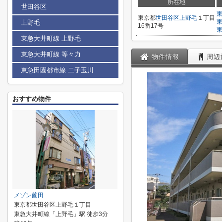
所在地
世田谷区
東京都
世田谷区
上野毛
１丁目
上野毛
16番17号
東急大井町線 上野毛
東急大井町線 等々力
物件情報
周辺
東急田園都市線 二子玉川
おすすめ物件
メゾン薗田
東京都世田谷区上野毛１丁目
東急大井町線「上野毛」駅 徒歩3分