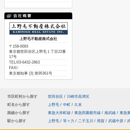
上野毛不動産株式会社
〒158-0093
東京都世田谷区上野毛１丁目22番
17号
TEL/03-6432-2863
FAX/-
東京都知事 (3) 第95361号
市区町村から探す
世田谷区
/
川崎市高津区
町名から探す
上野毛
/
中町
/
久末
路線から探す
東急大井町線
/
東急田園都市線
/
南武線
/
東急
駅から探す
上野毛
/
等々力
/
二子玉川
/
用賀
/
武蔵中原
/