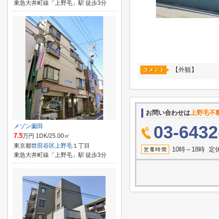
東急大井町線「上野毛」駅 徒歩3分
【外観】
お問い合わせは
上野毛不
03-6432
メゾン薗田
7.5
万円 1DK/25.00㎡
東京都
世田谷区
上野毛
１丁目
10時～18時 
東急大井町線「上野毛」駅 徒歩3分