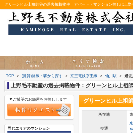
グリーンヒル上祖師谷の過去掲載物件｜アパート・マンション探しは上野
TOP
>
(賃貸)路線・駅から探す
>
京王電鉄京王線
>
仙川駅
>
過去
上野毛不動産の過去掲載物件：グリーンヒル上祖
▼ご希望のお部屋をお探しします
グリーンヒル上祖
所在地
同じエリアのマンション
交通