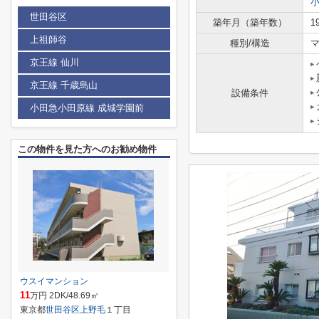
世田谷区
築年月（築年数）
1
上祖師谷
種別/構造
京王線 仙川
京王線 千歳烏山
設備条件
小田急小田原線 成城学園前
この物件を見た方へのお勧め物件
ウスイマンション
11
万円 2DK/48.69㎡
東京都
世田谷区
上野毛
１丁目