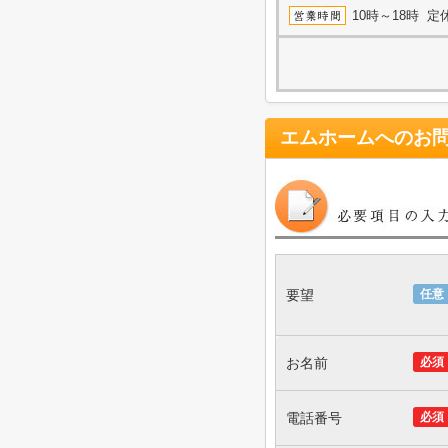
10時～18時 
エムホーム
へのお
要望
任意
お名前
必須
電話番号
必須