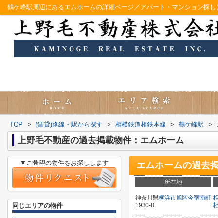
鶴ケ峰駅周辺にあるエムホームの詳細ページ／アパート・マンション探し
TOP
>
(賃貸)路線・駅から探す
>
相模鉄道相鉄本線
>
鶴ケ峰駅
>
上野毛不動産の過去掲載物件：エムホーム
▼ご希望の物件をお探しします
エムホーム
の過去
所在地
神奈川県
横浜市旭区
今宿南町
同じエリアの物件
1930-8