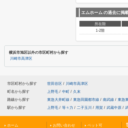
エムホーム
の過去に掲
所在階
1-2階
横浜市旭区以外の市区町村から探す
川崎市高津区
市区町村から探す
世田谷区
/
川崎市高津区
町名から探す
上野毛
/
中町
/
久末
路線から探す
東急大井町線
/
東急田園都市線
/
南武線
/
東急
駅から探す
上野毛
/
等々力
/
二子玉川
/
用賀
/
武蔵中原
/
ホーム
お問い合わせ
ペット可