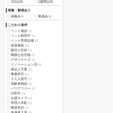
3日以内
1週間以内
画像・動画あり
画像あり
動画あり
こだわり条件
ペット相談
(-)
ペット飼育可
(-)
ペット専用設備
(-)
楽器相談
(-)
陽当り良好
(-)
閑静な住宅地
(-)
デザイナーズ
(-)
リノベーション済
(-)
保証人不要
(-)
事務所可
(-)
２人入居可
(-)
高齢者相談
(-)
バリアフリー
(-)
分割可
(-)
分譲タイプ
(-)
管理人常駐
(-)
眺望良好
(-)
単身者入居
(-)