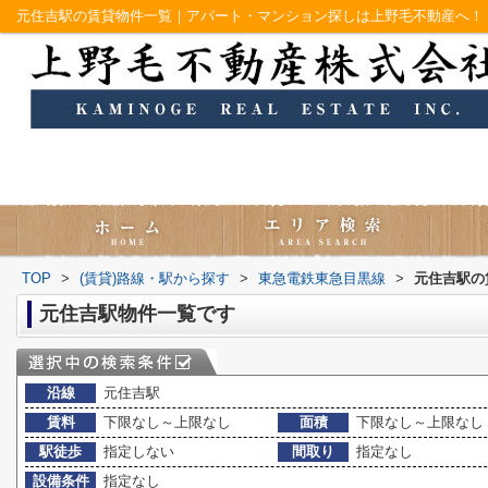
元住吉駅の賃貸物件一覧｜アパート・マンション探しは上野毛不動産へ！
TOP
>
(賃貸)路線・駅から探す
>
東急電鉄東急目黒線
>
元住吉駅の
元住吉駅物件一覧です
沿線
元住吉駅
賃料
下限なし～上限なし
面積
下限なし～上限なし
駅徒歩
指定しない
間取り
指定なし
設備条件
指定なし