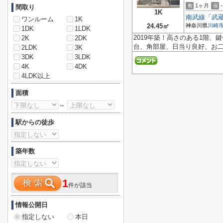
1ヶ月
-
敷
保
間取り
1K
南武線
「
武
ワンルーム
1K
24.45㎡
神奈川県
川崎
1DK
1LDK
2019年築！高さのある1階
2K
2DK
台、角部屋、日当り良好、お
2LDK
3K
3DK
3LDK
4K
4DK
4LDK以上
面積
～
駅からの徒歩
築年数
1
件が該当
情報公開日
指定しない
本日