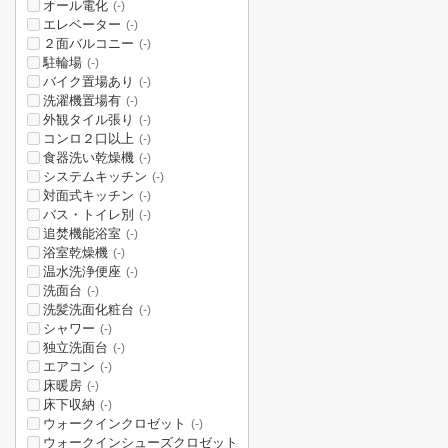
オール電化
(-)
エレベーター
(-)
２面バルコニー
(-)
駐輪場
(-)
バイク置場あり
(-)
洗濯機置場有
(-)
外観タイル張り
(-)
コンロ２口以上
(-)
食器洗い乾燥機
(-)
システムキッチン
(-)
対面式キッチン
(-)
バス・トイレ別
(-)
追焚機能浴室
(-)
浴室乾燥機
(-)
温水洗浄便座
(-)
洗面台
(-)
洗髪洗面化粧台
(-)
シャワー
(-)
独立洗面台
(-)
エアコン
(-)
床暖房
(-)
床下収納
(-)
ウォークインクロゼット
(-)
ウォークインシューズクロゼット