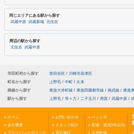
同じエリアにある駅から探す
武蔵中原
武蔵新城
元住吉
周辺の駅から探す
元住吉
武蔵中原
市区町村から探す
世田谷区
/
川崎市高津区
町名から探す
上野毛
/
中町
/
久末
路線から探す
東急大井町線
/
東急田園都市線
/
南武線
/
東急
駅から探す
上野毛
/
等々力
/
二子玉川
/
用賀
/
武蔵中原
/
ホーム
お問い合わせ
ペット可
会社概要
スタッフ紹介
新築・築浅5年以内
プライバシーポリシー
周辺施設
大井町線