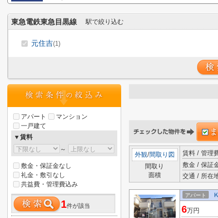
東急電鉄東急目黒線
駅で絞り込む
元住吉
(1)
アパート
マンション
一戸建て
▼賃料
～
賃料 / 管
外観
/
間取り図
敷金 / 保証金
敷金・保証金なし
間取り
礼金・敷引なし
面積
交通 / 所在
共益費・管理費込み
アパート
1
件が該当
6
万円